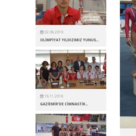
02.08.2019
...
OLİMPİYAT YILDIZIMIZ YUNUS
18.11.2018
...
GAZİEMİR’DE CİMNASTİK