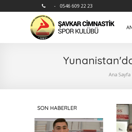
-
0546 609 22 23
AN
Yunanistan'da
Ana Sayfa
SON HABERLER