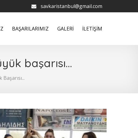
savkaristanbul@gmail.com
İZ
BAŞARILARIMIZ
GALERİ
İLETİŞİM
ük başarısı...
Başarısı...