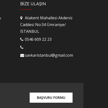
BİZE ULAŞIN
Atakent Mahallesi Akdeniz
u
Caddesi No:34 Ümraniye/
İSTANBUL
0546 609 22 23
savkaristanbul@gmail.com
BAŞVURU FORMU