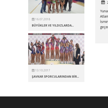
Yunan
Atlam
16.07.2018
İsmi
...
BÜYÜKLER VE YILDIZLARDA
geçen
13.10.2017
...
ŞAVKAR SPORCULARINDAN BİR