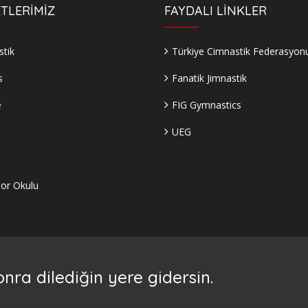
TLERİMİZ
FAYDALI LİNKLER
tik
Türkiye Cimnastik Federasyon
s
Fanatik Jimnastik
e
FIG Gymnastics
UEG
s
or Okulu
nra dilediğin yere gidersin.