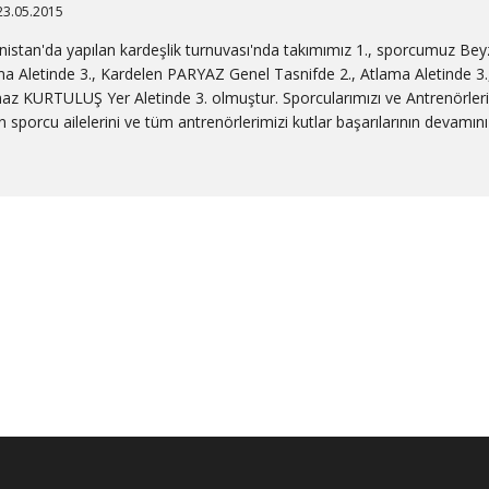
23.05.2015
istan'da yapılan kardeşlik turnuvası'nda takımımız 1., sporcumuz Bey
a Aletinde 3., Kardelen PARYAZ Genel Tasnifde 2., Atlama Aletinde 3.
naz KURTULUŞ Yer Aletinde 3. olmuştur. Sporcularımızı ve Antrenörl
 sporcu ailelerini ve tüm antrenörlerimizi kutlar başarılarının devamını d