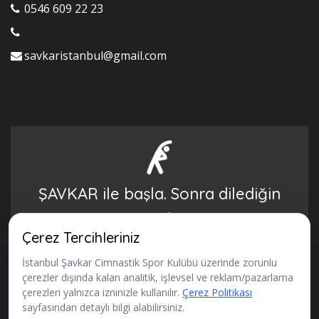
0546 609 22 23
savkaristanbul@gmail.com
ŞAVKAR ile başla. Sonra dilediğin
yere gidersin.
Çerez Tercihleriniz
BAŞVURU FORMU
İstanbul Şavkar Cimnastik Spor Kulübü üzerinde zorunlu
çerezler dışında kalan analitik, işlevsel ve reklam/pazarlama
çerezleri yalnızca izninizle kullanılır.
Çerez Politikası
sayfasından detaylı bilgi alabilirsiniz.