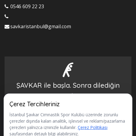
0546 609 22 23
savkaristanbul@gmail.com
ŞAVKAR ile başla. Sonra dilediğin
yere gidersin.
Çerez Tercihleriniz
BAŞVURU FORMU
İstanbul Şavkar Cimnastik Spor Kulübü üzerinde zorunlu
çerezler dışında kalan analitik, işlevsel ve reklam/pazarlama
çerezleri yalnızca izninizle kullanılır.
Çerez Politikası
sayfasından detaylı bilgi alabilirsiniz.