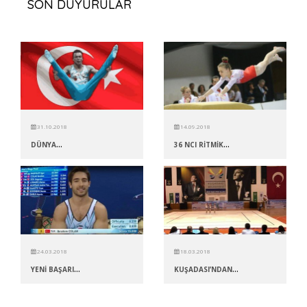
SON DUYURULAR
31.10.2018
14.09.2018
...
...
DÜNYA
36 NCI RİTMİK
24.03.2018
18.03.2018
...
...
YENİ BAŞARI
KUŞADASI’NDAN