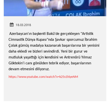
18.03.2018
Azerbaycan'ın başkenti Bakü'de gerçekleşen "Artistik
Cimnastik Dünya Kupası"nda Şavkar sporcumuz İbrahim
Çolak gümüş madalya kazanarak başarılarına bir yenisini
daha ekledi ve bizleri sevindirdi. Yeni bir gurur ve
mutluluk yaşattığı için kendisini ve Antrenörü Yılmaz
Göktekin'i canı gönülden tebrik ediyor, başarılarının
devam etmesini diliyoruz.
https://www.youtube.com/watch?v=k25s1hiyeNM