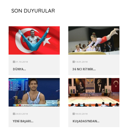
SON DUYURULAR
31.10.2018
14.09.2018
...
...
DÜNYA
36 NCI RİTMİK
24.03.2018
18.03.2018
...
...
YENİ BAŞARI
KUŞADASI’NDAN