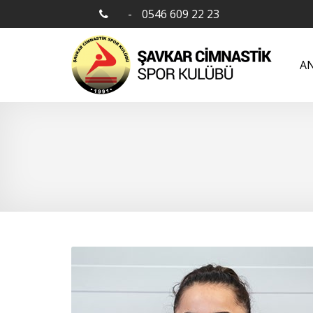
-
0546 609 22 23
AN