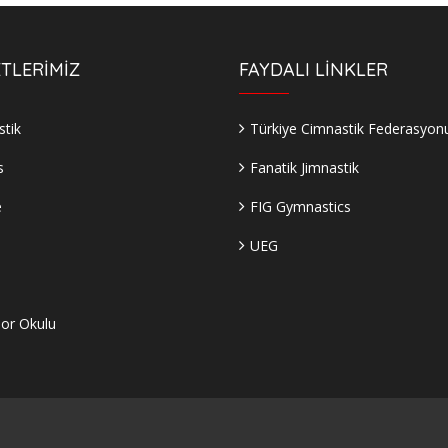
TLERİMİZ
FAYDALI LİNKLER
tik
Türkiye Cimnastik Federasyon
s
Fanatik Jimnastik
e
FIG Gymnastics
UEG
s
or Okulu