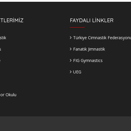
TLERİMİZ
FAYDALI LİNKLER
tik
Türkiye Cimnastik Federasyon
s
Fanatik Jimnastik
e
FIG Gymnastics
UEG
s
or Okulu