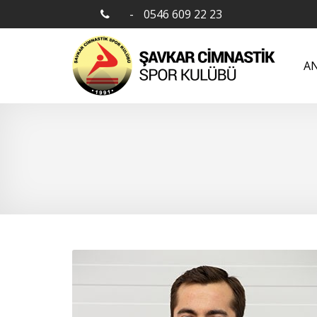
-
0546 609 22 23
AN